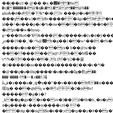
��j��u1!� @�� �n �΋� �8w
�vj������t�4@�ƣ�o�}� ăz��@h��/
ةho&�d�z�`k*�i�; 3v ���pf�o�:
���ɣ��w]�#d$v�����4go�3b̝*�
)d��^�e���p�c�%�rne���lb���fi�
�zpo��w�hyuq-
g=���f&o6�'$&���)�o]����s�[x�d�ÿ�
زo��{9��_'�>%@୙h�g��{��w^��l.�t%��yf��n%�m��o��
����u�m��ĵ��'�yx� b��@|w��
������!��|я@\.b��b堢��
v*/%����v��_t.{�ˀy2��뀲
�1����6�no�����4�����j'��r�c�*l�
�@��q�a�i0iq����\�a�r�a�ǟg�亁p��:
���^����>�<<�.n��f\.瑇
ǜڣ�x���u�_գ�ӌ��"��v��h��ftߧ��m���:r
琚fg� ���qhtq w�8:z�2�jxћv!
�����7�g�}�?
_k��g�gn��n�� ov�]��}d�6b�b_�n�y�k
4�q����>���m����s16� 7�
�"�ơqc�i�nqܴ8$n�e��;vj�rp��y�#��y�'