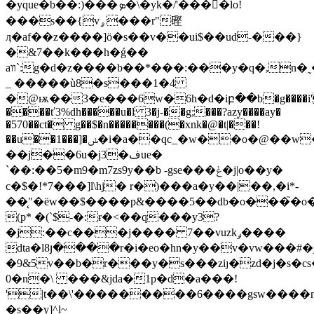
�yque�b��:)���ܤ�\�yk�/'����ِlo!
���s��{vۄ���r"䃘
ӆ�af��z����]ö�s��v��ui$��ud-���}
�&7��k���h�ǵ��
aװ`:g�d�z����b��*���:���y�q�,n�˷��";�=���
_ �����ù8�s���1�4
�@ѭ��3�e���6w�6h�d�iբ��b�g����i'�p���
����ť3%dh�����u�l 3�j-��g;���?azy����ay�
�570��ct� g��$�n��������(�xnk�@�t|���!
��u��1���]�ݭ�i�a��qc_�w��o�@��w���a~&��c�[*�)r}
��j��6u�j3�فue�
`��:��5�m9�m7zs9y��b -gse���ݟ�j|o��y�
c�$�!*7���]l\hj� r�)���a�y��|��,�i*-
��̨"�ëw��$����p&����5��db�o���֮�o�
(p* �(`$-�:ɍ�<��q���y3?
�j:��c���j���� 7��vuzkݛ����
dta�l8յ����r�i�eo�hn�y��v�vw���#�j���v�މf�n1
�9&5v��b�r���y�s���ziȷ�zd�j�s�c
0�n�\ ���&jda�1p�d�a���!
'|t��\'���������6����gsw����
�s��y]^l~