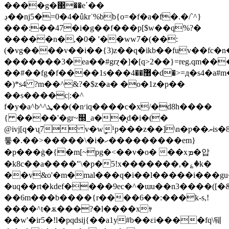
����g�΃��e΄��
ڊ��nj5�=0�4�ûkr˙%bb{o=�f�a�f�.�/`^}
���:��47�i�g��f���p[$w��q%?�
�����n�,�0� '��ww7�(��:
(�vg����v��i��{3)z��q�ikb��fuv��fc�n
�������3�ea��#grɀ�]�[q>2��}=reg.qm����
��#��fg�f����1s���޸��4�d�>=д�s4�a#m�}
�)*s4 ?m��^&?�$z�a� �o�1z�p��
��s����c|:�^
f�y�a^b^^ܜ��(�n׳iq����c�x/�d8h����
{ ����'�gr~஽_a��̜d�i�(�
@ivj[q�ʯ7 v�wީ¹p���z��]\n�ƿ��ޔis�8��vj=�r��s�^27`�.4�����\sx���j��/]g;�gvb�ga
틓�.��>�����\�i�ހ���������em}
�p���ġ�{�m[~pg�<��v�o� ��xܡ�압
�k8c��a����"\�p�5!x�������,�؏�k�
��v&o'�m�mal���q�i��l�����i���g
�uq��rt�kdef����9ec�^�ɯu��n3����(
��6m���b����{r����6��:���k-s,!
����^t�ѫ���?�l����xｬ
��w'�ir5�!l�pԛԁsij{��a1y#b��εi����fq\뒈