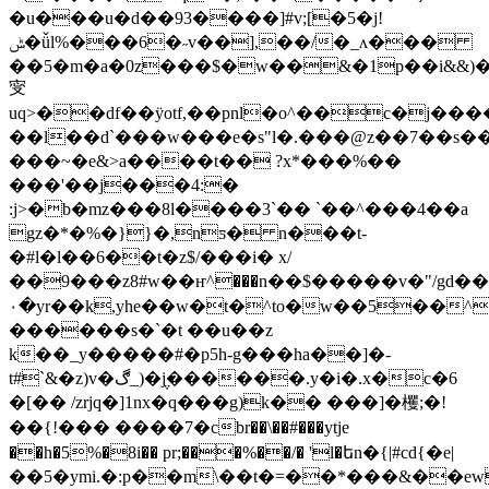
�u���u�d��93����]#v;[�5�j!
ݰ�ǚl%���6�˶v��],��/�_ʌ���
��5�m�a�0z���$�w��&�1p��i&&
㝕
uq>��df��ӱotf,��pnl�o^��c�j����
��l��d`���w���e�s"l�.���@z��7��s�
���~�e&>a����t�� ?x*���%��
���'��j���4:�
:j>�b�mz���8l����3`�� `��^���4��a
gz�*�%�}}�,nƽ� n���t-
�#l�l��6��t�z$/���i� x/
��9���z8#w��ҥ^���n��$�����v�"/gd�
۰�yr��k,yhe��w�t�^to�w��5��^�͒
������s�`�t ��u��z
k��_y�����#�p5h-g���ha��]�-
t#`&�z)v�ڰ_)�݆j������.y�i�.x�c�6
�[�� /zrjq�]1nx�q���g)k�� ���]�欔;�!
��{!��� ����7�cbr��\��#���ytje
��h�5%�8i�� pr;���%��/� 'l�եn�{|#cd{�e|
��5�ymi.�:p��m\��t�=��*���&��ew