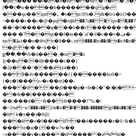
�pd���'��l�[�b�hi��m�7r�#�_8
[��{�w����b�������qg�e
���qe��qm�؂�s�pe3i%�,j&�h\x�ó{f��6��3�k0i���dj�j�,&���h�x
~����c��c�@�pq�zфk��7u���qw��j��7.f��
��^�0�����g���b��c������=���� 
��� �7��q(��f�m��`aľ�\f�c��v�ف�-
tңc�طz��n�i#v[e�$��ۓmb���
;�bo��d�z�tc#
�g�/� �=k��}
ք��,��vb�d���܉�m
��o
]y��u�;�ҋh����c��}
�2p���:'���a(z4��}
��$�4v������{{������ho0�>
{�z�]���zހ�c��m]��-
����0�'��j0���p�>ib�{�"�;�j�`~
��&��(����t��a�
��;���d�<&��1tb����!"%.�/
�>2ϧu~w5���x��24r�w��f����c�����!g9��n��2���@ڥ&����gѷk4�
�h k�x��)�#@|
���k�o�f��l�ď��d�����z�6>&�$$x
���v(�a|�{��w?w��
~s����v�x����h���� �qďtɗ�