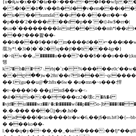
{u�ꝶw�x��7�ta��>���v=��#��wfp��]
� 5�f��٥�.v��ƭb�d�ި�v�em���i��
�u�/��xumɗal ��o��.���er��=�
�p���'2����r��d�p��`�t}4w$�er�|
�ʟu�`��������ânm��4��mh*l��z
���ק���쫥��-
��h����9��#� m����d��ᯞ���t��
䗪3y*!.�3i�]�`�2�\q��jf��b���4gr�}
i�>ҋw��ۍ������u���7���$�\��o���);ku�=��g
톙
k7�b�t�ʷ7ۂrbj�ˋz� %�����e0c'��w����
��ღ��)w�28n'��e7õ���~qc�����4
��1(gu��ս@�:h8x�6w� �u�mn�~s���:悍
�t~����0� ��g}m$��w�<-
�ǽ�uo�c�����cz2�壊c.�&�4
�vjtf�ul����wz��l^�c�t�����wő��p��5o-]b���0����s�cx���pctڹ��>
�.�-��� ���|j�s�.hd�
�ad���l�tܪu����br�w�6,��j$�m.b#3�{ސbb��^̪
� ���ko��-
l.���q�y�=��˿��_�iœ����:��fj*��q