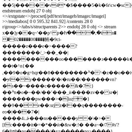
��5j���ǀ��v4*�$����5�k�6r\cw�sc]
endstream endobj 27 0 obj
<>/extgstate<>/procset[/pdf/text/imageb/imagec/imagei]
>>/mediabox[ 0 0 595.32 841.92] /contents 28 0
r/group<>/tabs/s/structparents 2>> endobj 28 0 obj <> stream
x��]y��q~'��p^ p�հ���,�in�
�02�����00����̜鮪�9ci-
�����z���e�>����?
��������/_>��_��|
����������oo�������ͽ�����k��
��t�^n{��
,��9�o�g=hqr��8��������ׯ�^�z��o��ï�_iv�'a�
�ɏl�y�����'�/�ru��/������vn?
�s��~����c�����&�7:}
��ׯn�ο�~��/��˹���_ѝ����zv�� sr�|
�������pw���>�ĵuȥ�}
��9��߲e��:srjz�l��q��������-
еο�|���7�|
����4ځۓ���ns�����y�\�>�
[fc����it�=�*��ѝ�&w�:!� ��a~�/7#s'?
6�8ԯ8�no����/�x=�����no>����}