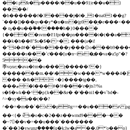
��i p&�p����/��u��9}|e��ʉ�}
��;
��/
�h������f�3����j�l�_1�na01��g?
`���]]���qv��y*�n�ns�jp9��̯�e���<�����z���_�0؃�~�������������a�������ftǜe6(��.������~٬\��7�;3w����]
� ҧ��u��ؖ��!����h�}0����
{���f�svm�l!1fpr��pn����i�(��a�
��k�h��8"$ɢ�$�i=�; ���(a�i!
�"4�d#�`�m�ŧ���y���۞o���b9����
�����s�� �`ƈ���[u�n~ie�߽��va�a5p"�?
5��
季vѻxe;�ava�ŀm�o���t̙�����?�}
�������m.��\��w���*w���4�]�
��� �&�  <�}����tg��,
���ޓ�l���#�!#���\r�jts?/%s
s�$�wk��^�p{k��&ɍ� �'��ni1��v`bd�-
^>�xy�a��(��?
^��=�m��`�x�p0g==��u���ᬏpg=
��<{� s֟s�o�c�2��z��wmd9���~��
�~7𥿆��v�=��u���`�������
�`��3�ywunzް����[q�k:lw�a
��,0*'o��o}