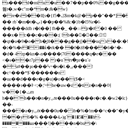
s���d�miu�u��7��p��0%��g���
혫t�,w�c"m�*m�;&�w}
�re�si��ll[s�{fݢ�5$m�k@�p��"��*]�/
�� rb`�m�t�پ}��p��%&:�}b�l5%r�l-
�����ddb r�l��
] fh��_ ��:܀jr�# �0 ��
��x� t:��c�a��;( !b�����:!
�qt�a�9�o� h�̰0l���g��j]��uqx��:�!_�@���
�נ�%�r�t��ќ�rk�� �f�ż8����6�^�-
�d� 4rp�kn�-n����|70����q�e���
<�s��r7p�� r�n`ո�pr�n`e
�a#��ҙo���߆=�s�l.�ۻ���!
�c^���*$`������n
�uɕ��d���e�g�u)�o��($�<
����з��߅<;�;'=be�uw�z �tiz�n��머
w��{�ݖm
h��`h��t�n�yۍԕ���0u����r�c�.�w2�lc}c}
��-
����a�yۍԕ���0u�� ib�%�!m��^c��"�y�"���
��yދ4���� %�6)g`�1�5���h-
��������ҩu���!]����n�bur�\