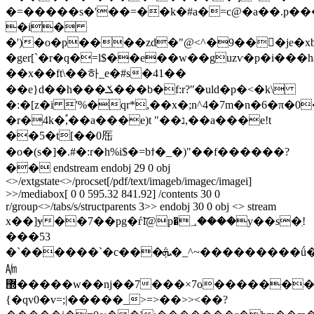
�=�����s�'��=��k�#a�=c@�a��.p��
�i�
�')�o�p����zd�"@<^�9��񸪙�je�
�ger[`�r�q�=l$��e��w��guzѵ�p�i���
��x��ft\��하_e�#s�41��
��e}d��h���ݎ���b�f:r?ʺ�uld�p�<�k\
�:�[z�i '%�qr*,��x�;n^4�7m�n�6�π�0�
�r�4k�֠,��a���e)t "��נ,��a���e!t
��5�t[��0厒
�o�(s�]�.#�:r�h%i$�=bϯ�_�)"��f������?
�� endstream endobj 29 0 obj
<>/extgstate<>/procset[/pdf/text/imageb/imagec/imagei]
>>/mediabox[ 0 0 595.32 841.92] /contents 30 0
r/group<>/tabs/s/structparents 3>> endobj 30 0 obj <> stream
x��]ɏ��7��pg�ѓ͝l@p�؀����y��s�ִ!
���53
�`������`�c���ܞ�_^~���������ǘ�w���ះ��~��ߟ��������
㏟
޽�����w��ǌ��7���×7o��������m�
{�qv0�v=;|�����_>=>��>><��?