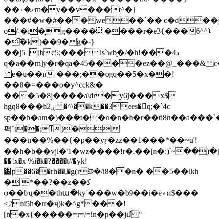
��ށ�٠m�v��v���t^�}
���#�w�#���we��`��|c�d��
o/-�i�̞g����⿻����r�e3{���6^^⟯
�͠�k)��9� g�-}
��j5_[bc5;��� ls`wb̯�/�h!���د4
q�a��m]y�r�qa�45����ez��@_���& 
e�u��n ���;��ogq��5�x��!
��8�=���o�y^cck&�
���5�8j����a\dr�y6j���x$
hgq8���h2ۑ �^\��k��3ees�𮹸q;�`4c
sp��b�am�)��ܽ�t��o�n�h�r��ti8n��a��
펵¨t��;ͳ)�|
���n��%��{�p��yƹ�z z��1���*��~u'!
��h�b��vjl�'1�wz����!r�.��[n�:)՝~��)�)
��!x�x %i�k�?����t//�yk!
͹p��6��rh��,�g(rᙋ�/i8��n� ��5��lkh
� *��?��z��ﮐ
φ��bʯ��thա�ky˙���w�b9��i�ē۾и$���
<2 ni5h�rr�ҷ)k�^g*���!
[n�x{�����=r=/=!n�p��jմ "