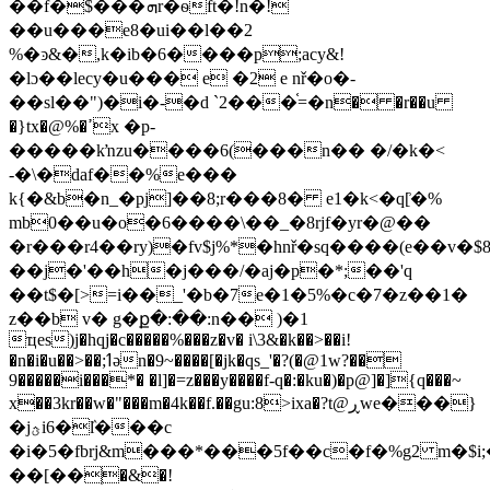
��f�$���ܗr�ѳft�!n�!
��u���e8�ui��l��2
%�ͽ&�,k�ib�6����p;acy&!
�lɔ��lecy�u��� e �2 e nř�o�-
��sl��")�i�-�d `2���֫=�n� �r��u
�}tx�@%�ߴx �p-
�����kŉzu����6(���n�� �/�k�<
-�\�daf��%e���
k{�&b�n_�pj]��8;r���8� e1�k<�q[͗�%
mb0��u�o�6����\��_�8rjf�yr�@��
�r���r4��ry)�fv$j%*�hnř�sq����(e��v�$
��j�'��h�j���/�aj�p�*;��'q
��t$�[>=i��_'�b�7e�1�5%�c�7�z��1�
z��b v� g�ք�:��:n�� )�1
ҵes)j�hqj�c�����%���z�v� i\3&�k��>��i!
�n�i�u��>��;ߗən�9~����[�jk�qs_'�?(�@1w?��
9�����i���*� �l]�=z���y����f-q�:�ku�)�p@]�]{q���~
x��3kr��w�"���m�4k��f.��gu:8>ixa�?t@ڕwe���}
�jؿi6�ٛl���c
�i�5�fbrj&m���*���5f��c�f�%g2 m�$i
��[��ׅ�&�!