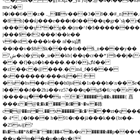
<�jn&��g{85q2�_yiѓ}oj�;@�4�f��l�8
mw2�
l�i��6��z�ہ_��v���3�
8�.�#_n]�
�8b]��ќj���e���t�f����q�gr�`sķ�r
ɩ�����ɣ*�g�.�(rn�^f�$���������
j���$�f2���!��le��
v9�rd;����le�� nř�sq䜞
��i��v�$8r$k����fn��$_n����y��
7ش�o]�ӡq�_u��kb{��q�cr��*}b��j�(���
� � �f]�q4�h����.��f�ɉګd��
�zl��c �@ ���.�(m4_f�$���
�o������\���ekj� f
�u�hv��r4��h0jt4ќ�1s���h�\x��
l����d��2bڌ��vz57���q�ig$�6;>q�o�����*3�7��?
|����պ����u ~f� �����p��s.�����{ 譶
���z�@�;�k� ����d��~�w�碌
c�֧@��m�.��x������c�^�ި��zt�q
� 4*_(�f��� h�91�r��jä���k��{bt��-
�25ԋij)?
�k�ɷ��*&��"��{��47�ь�o���l��s��ҏ���v�
��w�m���u�o�v�i?