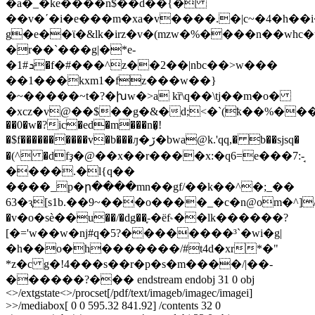
�a�_�ke����n$��d��{�
��v�΄�i�e���m�xa�v����.�|c~�4�h��i�
g�e��ϊ�&lk�irz�v�(mzw�%����n��whc�
�r��`���g|�*e-
�1#ܖ�f�#���^z��2��|nbc��>w���
��1���kxm1�fz���w��}
�~�����~t�?�խw�>a kȑ\q��\tj��m�o�
�xcz�v@��$��g�&�d;<�`(ҟ��%����
��0�w�?ic�ed�m���n�̬!
�$f����������v�b���ԓ�ڒ�bwa@k.'qq,� b��sjsq�
�(^ �dfҙ�@��x��r����x:�q6=e���7:-̘
����.�l{q��
����_p�ր����mn��gf/��k��^�;_��
63�ԇ[s1b.��9~���o����_�c�n@om�^]
�v�o�ѕѐ��u��/�dg��֪-�ëf˞��lk������?
[�='w��w�ǌ#q�5?��������³`�wi�g|
�h��o�h�������/#t4d�xr*�"
*z�c g�!4���s��r�p�s�m����/|��-
������?��� endstream endobj 31 0 obj
<>/extgstate<>/procset[/pdf/text/imageb/imagec/imagei]
>>/mediabox[ 0 0 595.32 841.92] /contents 32 0