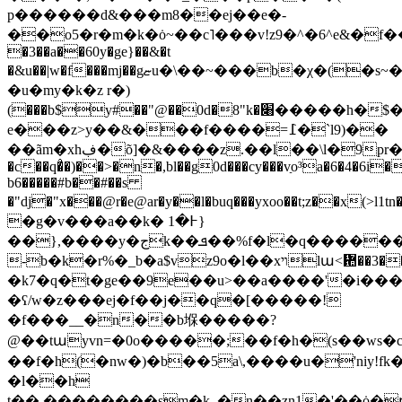
p������d&���m8��ej��e�-
��o5�r�m�k�ȯ~��c˥���v!z9�^�6^e&�f
�3��a��60y�ge}��&�t
�&u��|w�f���mj��gޏu�\��~���b�χ�(�s~�c0���bɣ�~�3$א�tj�ǘ
�u�my�k�z r�)
(���b$y#��"@��0d�8"k�׈�����h�$�r�§� ox��#�
e���z>y��&���f����=߁�`l9)��
��ãm�xhڣ�õ]�&����z.��l��\l�9pr�'h�ߠ
�c��q�̉�)��>�n�,bl��g0d���cy���vַo³a�6�4�6i
b6�����#b��#��s
�"dj�"x���@r�e@ar�y��l�buq���yxoo��t;z��x(>l1
�g�v���a��k� ߅�1}
��},����y�جk��ܦ��%f�l�q�������r��
-b�k�r%�_b�a$vz9o�l��xױlա<᜚��3�����y�jy'c����u�/
�k7�q�t�ge��9e��u>��a����'�i�����
�ʕ/w�z���ej�f��j��q�[�����!
�f���__�n��b堢�����?
@��tա
��f�h(�nw�)�b��5a\,����u�'niy!f
�l��h
t��,��������sm�k_�n��zn1�'��ȯ�բ