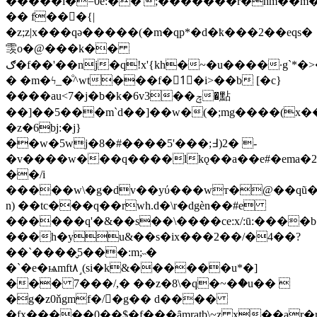
�����i�=0e:��';�������r�hm��m
�� f���{|
�z;z|x���qә�����(�m�qp*�d�ҟ���2��eqs�
䨏o�@���k��
ګ�f��'��nj�q!x'{kh�~�u����·g`*�>��|
� �m�ϟ_�ͦ^wt���f�1ٰ�i>��b [�c}
����au<7�j�b�k�6v3��ݼ�點
��]��5���m`d��]��w�(�;mg����(x��
�z�6bj:�j}
��w�5wj�8�#����5'���;߃)2� -
�v����w���q����lkǫ��a��e#�ema�2;ޢk��ҋe�3%α�l9ɫ�l/=%�)��q���8z���`��2�#�vc�o�mi0�6�;g�ە@�u�w�@��%�)
��/i
�����w\�g�dv��yύ���wт�@��qũ�
n) ��tc���q��rwh.d�\r�dgѐn��#e
������q'�&��s��\����ce:x/:ū:����
���h�yu&��s�ix���2��/�4��?
��`����̬5���:m;˵�
�`�e�ѩmft٨˼(si�k&������u*�]
��� 7���/,� ��z�8\�q�~�ް�u�� 
�g�z0ňgmf�/�g�� d����
�fx�����0��$�f���ȃmratb\~z x��ar