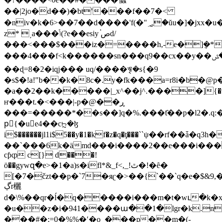
��|2jo�d��)�bt'���f��7�<
�niv�k�6>��7��d����'f(�"؃�ŭu�]�jxx�u�zr�2{4�j�^�4@l˛ȱt<.
z* ͵a���ݴ(?e��esiy ص֓d/
���<���$���iz�=����h,-e�]݈�*�˴
���4���f<k������sn���q9��cx��y��ߟ�ݜt�]��q�����h����||'ţb'ͻ#k0��x�ٖ���}
��ɖ=8�2�iqj��� uq/����ৠ�s{�9
�s$�!a!"b��k�8c�.y�fk���a=r8i�b�@
�a��2��k�����|_x^��j^.����]{�v
ҥ���t.�<���|-p�@��ڕ
���=�����*��s��]q�%.���t҄��p�l2�.q:�c����)�ߌ)#�ce���.
pٌ{�ue4��cꖩ�ɮ
i$������jl1i$5��y�1�kf�z�q�ţ���``ψ��rf��ǡ�q3h
��`���6k�ӓmd���i����2��e���i���
cƥȹ c[} d���!
ö��gywզ�e>�1�a)s�ifl*&_f<,_!ٿ�!�ȇ�
[�7�čzt��p�`7�яʗ�>��{`��`q�e�$&9
ڲr欐
d�\%��qr�ĺ�q�����i���m�t�wւ�k
�
�u��z�i�941����ա��1�lgr�k.n
���#�;=0�%%�ʹ�o_���p��m�(-