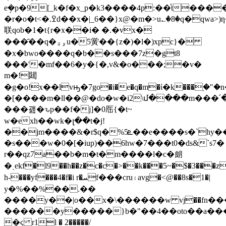
eܱ�p�9[_k�f�x_p�k3����4p:��ͦt���
�r�o�t<�.ߐd��x�|_6��}x@�m�>u؎�8�q�qwa>)ƞ����h\����=
联qob�1�t{r�x��i� �.�vx�
���҄��q�ۅڍu�5黉��{z�)�l�)xрc}�
�x�bwo����q�b��s���7z�gt8
���'�mf��6�y�{�,v&�o���;�v�
m�!閮
�g�o!x��lvԣ�7go�i�e�q�m�ί�k���ۭ�"�
�[����m�ll��@�do�ԝ�i2\մ����m���
���괦�ԅp��f�j]�0厒{�t~
w�exh��wk�լ��t�j!
��jm����&�r$q�%ܧ5��e����s�`hy��,�������e_҃f��y�w
�s���w�0�[�iup)��6hw�7���t0�ds&`s7�
r��qz7a��b�m�t�m����l�c�朗
�ˏekf�l9��h��z�c�c�>��k���5~�$�3���zɯ�y
h-���yf���4�f�i r�ܚf���cru۽avg�<@��8s�1�|
у�%��%��.��
����y��|o��x�\������w vϳ��fn��
������y�����}b�"��4��oto��a���'
�ϛ r1l � 2�����/