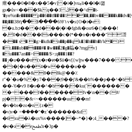
疶���0�8�x�
�5�v] �i�]vuޱlі��l�i껾
gs�ův<���$kq��3 ڭ��^d�t-
'�yɵ%n�e����� p��6��tf��\��1���,��bv�����k��dv�[
��j��l38դ��$����6!θ'۱v�s{ʘ�i�e:
�u.b;t�� �d���|�\�fgb&�osr6�{)���!
�,0�d���ĩs���c�l*��n�r���"㵁
�i�� s� �g>�kdk�n��p��qk�3�h��h�b'k�}
�t.���ub��t���#� �w���̚2�g�䥰�?mgjv}
�u���7an��>l����/$>;q���1��?
��ݫ�u���n(x�r�ͷ�$ii�v[{wl̻tw���7��� :�f�q��0%j�9;��33]��qۂ��r;������b��t֜wk�z}
�t�[�u��4�w����u��
�����& 8�t8k@��٪
r"�`�a�%�y7���|9��j'&��h%��p��^�b
��-'6�v9 8�s��^�b��j�ku(`�������
�=���f��|����fv�\n��{͏#/
pj��&<~������uu��m!
�v�bs�zo�n{z�
�ν)v�ۤ=����"�z`������&d
�6xu�λ�ux%v����]�~*�}�;4_���?
�e�ə�eﵱŉ�3p�