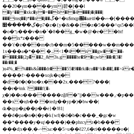
��20�γm����ymj碧�[��l
�ḫ^���xkc�y�=��b�l�4���)�(���|
���msʈ��)*��n�j��ڱ�^�u$mqp֌�aӕūl��ޝ�[����r.
ڲ�����׺�p7�z�{y�&��{�z�5���^qs5��k����c�נ��{eu�ܫ�)�2�(�{m�c�wm$�js���<�r�]����
�o�ך⹌���v�n�`�8��g_�w�@�e� �ht!
��ix*z���
��'έ�z���m�cb��m�5�����w��m����
1x���a�*�� �߸<1�4�n��gw����-
����;��(2p�̄��2_&3s.g����he�$�r¡wb��r�|3�!
��r��;�
)u4%_�%��k&ǡ���dr���55�9��rki�cu��^k�s��[,��>ӛe
����f>����xojk�q�
�d�f�(�bo�x���2x.���?���|
��r�ӵnk ?]���f{�-
χ�)��o�������zǧ8�"|j��w���ٸ�p��u>�s��m.�2]�i�h�&���Ԥis�&e4mr8���ttu�i��zm�hj� #
��x�ӊh�� �iedχ��yp�)�bw��|
ʥ�qyp�g��p��e}�!81|
��d�pa�n�(�ƿ�k{wf(�d�b�c� ��_�gc�w
��*����y�ɩq\����)�ֶ�phn:үz�b���
���d|x��,�-~:ы:��5>u��ȅ2?,6�ri�����o�|