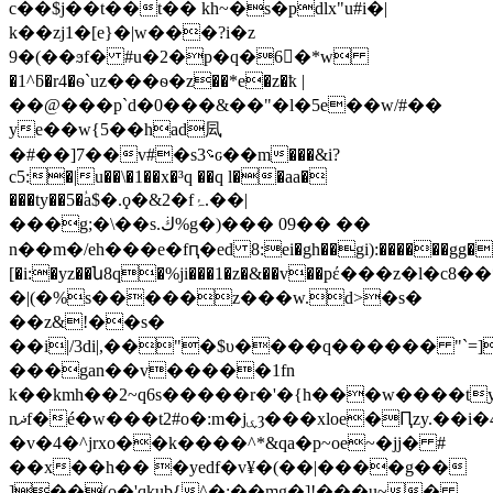
c��$j��t��t�� kh~�s�pdlx"u#i�|
k��zj1�[e}�|w���?i�z
9�(��ϧf� #u�2�p�q�6�*w
�1^ƃ�r4�ѳ`uz���ѳ�z��*e�z�ҟ |
��@���p`d�0���&��"�l�5e��w/#��
ye��w{5��had凨
�#��]7��v#�s؝3ԍ��m���&i?
c5:�|u��\�1��x�³q ��q l��aa�
���ty��5�ؙa$�.ϙ�&2�fۂ.��|
���g;�\��s.ڬ%g�)��� 09�� ��
n��m�/eh���e�fԥ�ed 8:ei�gh��gi):������gg��
[�i:�yz��ն8q�%ji���1�z�&��v��pέ���z�l�c8��*�ߓ
�|(�%s�����z���w.d>�s�
��z&!��s�
��i|/3di|,��"�$υ����q������ "`=]
���gan��v�����1fn
k��kmh��2~q6s�����r�'�{h���w����t
nޛf�é�w���t2#o�:m�jۑȝ���xloe�Ԥzy.��i�4
�v�4�^jrxo��k����^*&qa�p~oe~�jj� #
��x��h�� �yedf�v¥�(��|����g��
]��(o�'qkub{^�;��mg�]!���u~�