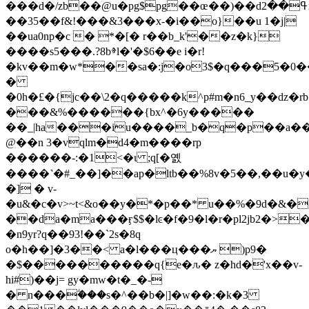
���d�/zb��@u�pg$pg��œ��)��dߟ��2xkjnфf&!
��35��f&!���&3���x-�i��o}��u 1�j|
��ua0np�c � *�[� r��b_k'��z�k}
����s5���.?8bⱖl�'�$6��e i�r!
�kv��m�w*��sa�:j�o3$�q���5�0
�
�0h�£�{jc��\2�q�����k^p#m�n6_y��dz�rb
���&%������{bx^�6y�����
��_|ha���iu����_b�q�p��a
@��n 3�vqlm�d4�m����rp
������-:�1<�ι ;q[�옔
����˺�#_��]��ap�ltb��%8v�5��,��u�y�,
�] � v-
�u&�c�v>~t<&o��y�*�p��* u��%�9d�&�
��da�ma���ӻ$$�lͼ�f�9�l�r�pl2jb2�>�
�n9yr?q��93!��`2s�8q
o�h��]�3��< a�l���ц���ޔ )p9�
�$����������q{e�ԉ� z�hd�'x��v-
hi#)��j= gy�mw�t�_�-
� n���ؖ���s�^��b�|]�w��:�k�3