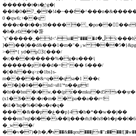
������t�s�͟^g�|
��8�0�7_�f�!4�~��f�^���n�&������
0 �qw6; ˠ��q
���e��t��y38����� _�po��񃛢��e�
�h�,efz�9�萅
`ӌ"�����_�d<'-ui�"����ڵ�4c���h�b
]�)��]��d&���1�m�"�ۊw ܵ�ޯ��5�}&pg�9q
>�*{ yd�p3ٕ{���/
�r;���t�����%�g�u���\|
������p#��d�=l"�� 6���/
�[�&��ą>z�1bs}s-
m�����&=q��qsa�1 ��c
�f�ĝ�8��nd>s81'*n��gtt!
�ht��bnt�i�w,��(pz̉��mku�d5s��ӌ
(x1�$��:�r�m� � pa��a��r=!
�i1�'hq�%�0�o�e�q�
����&��p�غ��p}4r�h�*��w��j��
���rm7eql�l��s��ǉ���rh;8�lɤ8�b�p��l�6�ݮx�ws w��i2����{�"�"l�a[�3
�_w��/
��v�7)�|b�٫�s��&��qeu���jv�"z����f[]�w��h޻h�|