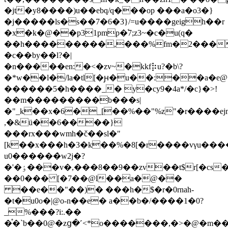
�jt�y8����)u��ebq/q���op ���a�o3�}
�j�����ls�s��7�6�3}/=u����geigh��r
�x�k�@��p31pmp�֜7;z3~�c�u(q�
��h���������,���%fm�2���
�c��by��l?�|
�n�����en:�<�zv~�kkf⡷u?�b\?
�*w��l�/la�tl[�ԩ�u��:��a�e@
������5�h����_� y�cy9�4a*/�c}�>!
��m���������b���s|
�"_k��x�6�_[��%��"%z"�r����ejm
,�&ü��6����}
���rx���wmh�č��sl�"
[k��x���h�3�k��%�8[�r����vγu���
u0������̀w2j�?
�'�ٶ���v�,���8��9��zv��t$r[�cs����}
��0��� [�7��@l��a�@��
��e��"��)� ���h�$�r�0rnah-
�t�u0o�|@o-n��e� a��b�/����1�0?
_%���?i:.��
�֯�ˋb��0@�zց�˹<*o�������,�>�@�m��