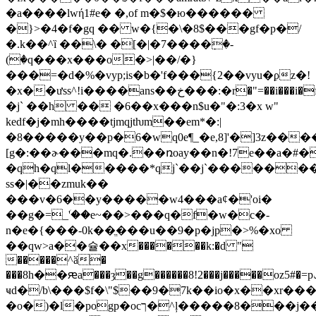
�a����lwή1#e� �,of m�$�ю������
�}>�4�f�gq �� w�{�\�8$���gf�p�/
�.k��^ȉ ��\� �[�|�7����ٜ�-
(�q���x���o�>|��/�}
���=�d�%�vyp;is�b�'f���{2��vyu�ϼz�!
�x��ưss^!i����ans��خ���:�r�"=��i���i�f��mn��zǧp�:6��usws�n�_oۧ���9��'ff����k�^))f`iu��ǐz��j`
�j` ��h �� �6��x���n$u�"�:3�x w"
kedf�j�mh����tjmqjtƕm��em*�:|
�8�����y��p�6�wq0e¶_�e,8]'�]3z��
[g�:��ɚ���mq�.��ռoay��n�!7e��a�#
�qh�ql�����*qj`��j`�������8d�5�ؙ
ss�|��zmuk��
���v�6��y�����w4���aȼ�'oi�
��g�=_ؘ'��e~��>���q�f�w�c�-
n�e�{���-0k��ֱ���u��9�p�jp�>%�xo
��qw>a��슐��x������k:�d "
�����^ӑ�
���8h��ԙa���ȝ��g������8!2���j�����oz5#�=pݑ���]uoo�s���i�\,f��>-
ҹd�/b\���$f�\"$��9�7k��io�x��xr��
�o�)�l�pogp�ocך�^ļ�����8���j���(f�pj�j��{�d�a<��*��y���7�]_�n�b�cs�����a