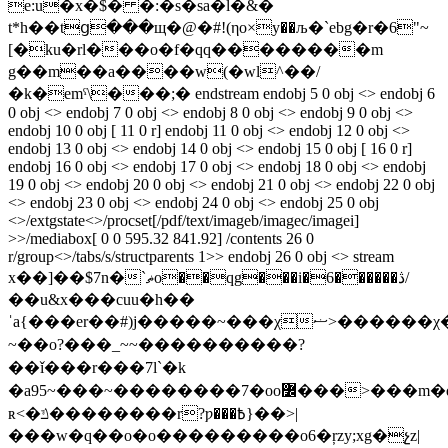
e:u�x�$� �:�s�sa�l�&�
t*h��tց���щ�@�#!(ηo×y��љ�`ebg�r�6"~
[�ku�rl���o�f�qq��������m
g��m��a����w(�wl^��/
�k�emˤ\���;� endstream endobj 5 0 obj <> endobj 6
0 obj <> endobj 7 0 obj <> endobj 8 0 obj <> endobj 9 0 obj <>
endobj 10 0 obj [ 11 0 r] endobj 11 0 obj <> endobj 12 0 obj <>
endobj 13 0 obj <> endobj 14 0 obj <> endobj 15 0 obj [ 16 0 r]
endobj 16 0 obj <> endobj 17 0 obj <> endobj 18 0 obj <> endobj
19 0 obj <> endobj 20 0 obj <> endobj 21 0 obj <> endobj 22 0 obj
<> endobj 23 0 obj <> endobj 24 0 obj <> endobj 25 0 obj
<>/extgstate<>/procset[/pdf/text/imageb/imagec/imagei]
>>/mediabox[ 0 0 595.32 841.92] /contents 26 0
r/group<>/tabs/s/structparents 1>> endobj 26 0 obj <> stream
x��]��$7n�`ޡo��qg���i�6������ڎ/
��u&x���cuu�h��
ˈa{���er��#)j�����~���χޟ>������χ����z������?
~��o?���_~~����������?
��ǐ���r���7l`�k
�a95~���~��������7�oo߼���>���m�d8pmaʊ�>�����_�/
ʀ<�ݿ��������r?ƿ���߿}��>|
���w�q��o�o���������o6�ŗzy;xg�չz|