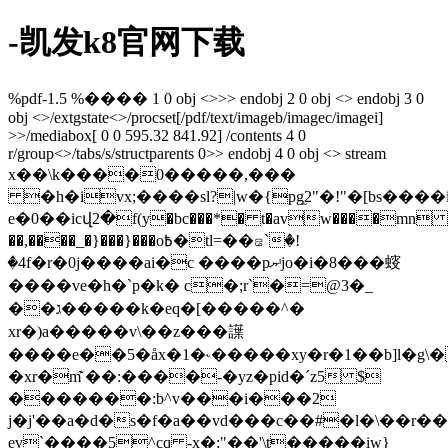
-凯发k8官网下载
%pdf-1.5 %���� 1 0 obj <>>> endobj 2 0 obj <> endobj 3 0
obj <>/extgstate<>/procset[/pdf/text/imageb/imagec/imagei]
>>/mediabox[ 0 0 595.32 841.92] /contents 4 0
r/group<>/tabs/s/structparents 0>> endobj 4 0 obj <> stream
x��\k����0�����,���
�h�iv
x;����sl?|w�{pg̫2"�!"�[bs����i��ߌwp��pr�["�8o`���`g��
e�0��icվ2�f(y�bc���*� t�avw����mn
��,����_�}���}���o߿�tl=��ꤘ`�!
�4f�r�0j����ai�c ����pޔʴjo�i�8���䗏
��� �ve�h�`p�k� c�;r`�=@3�_
��ג�����k�eq�[�����^�
xr�)a�����v\��z��� 䜓
����e��5�åx�1�˞�����xy�r�1��b]l�g\�
�xr�m͊ ��:����-�yz�pid�´z5 $
�������:b^v���i���2
j�j'��a�d�s�f�a��vd���c��#�l�\��r��
ev`����5^cq -x�;"��'\t����
�iw}