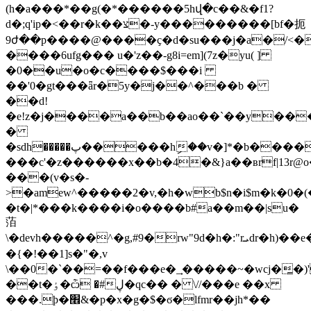
(h�a���*��g(�*������5hվ�c��&�f1?
d�;ԛ'ip�<��r�k��צ�-y���������[bf�扼
9ժ��p����@����ҫ�d�su���j�a�/<��
����6ufg��� u�'z��-g8i=em](7z�yu( ]
�0��u�o�c����$���i
��'0�gt���ǟr�5y�j��^���b �
��d!
�e!z�j����a��b��ao��`��y��
�
�sdh�����پ�����hި��v�]*�b
���c'�z������x��b�4�&}a��ʙrf|13r@
���(v�s�-
>�amew^�����2�v,�h�wb$n�i$m�k�0�(
�t�|*���k����i�o����b#a��m��|su�
萡
\�devh�����^�g,#9�rw"9d�h�:"rܝdr�h)��e�o�|
�{�!��1]s�"�,v
\��0�`��=��f���e�_͕�����~�wcj�̳�)'
��t�ٶ�ѽ �#ڸ�qc�� � \//���e ��x
���.þ�׮&�p�x�g�$�ϭ�lfmr��jh*��