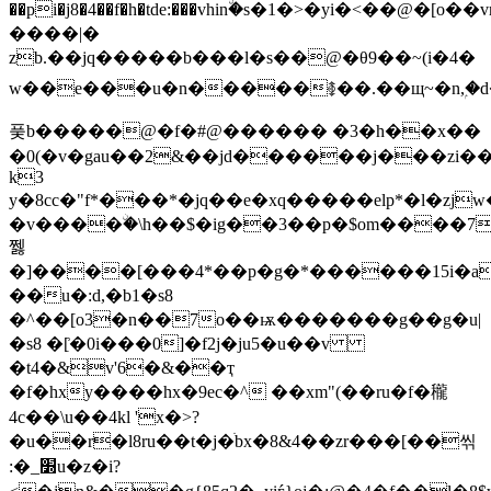
��pi�j8�4��f�h�tde:���vhin٘�s�1�>�yi�<��@�[o
����|�
zb.��jq�����b���l�s��@�θ9��~(i�4�
w��e���u�n�����࿅��.��щ~�n,ۭ�ԁ�i
풎b�����@�f�#@������ �3�h��x��
�0(�v�gau��2&��jd������j���zi�
k3
y�8cc�"f*���*�jq��e�xq�����elp*�l�z
�v����ۨ�\h��$�ig��3��p�$om����7
쩷
�]����[���4*��p�g�*������15i�a1
��u�:d,�b1�s8
�^��[o3�n��7o��ѭ�������g��g�u|
�s8 �[͗�0i���0]�f2j�ju5�u��v
�t4�&v'6�&��ҭ
�f�hxy����hx�9ec�^ ��xm"(��ru�f�䆍
4c��\u��4kl 'x�>?
�u��r�l8ru��t�j�ׄbx�8&4��zr���[��씪
:�_׽u�z�i?