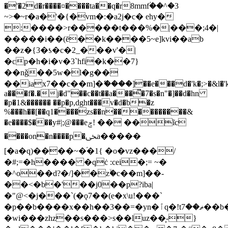
�'�2d�r����¤����ta��q�r8mmfؙ��^�3
~>�~r�a�'�{�vm�:�a2j�c� ehy�
:����>r�����t���%�|���;4�|
�����i��(ē��k����5~e]kvi��ab
��z�{3�ƾ�c�2_���v'�|
�cp�h�i�v�3`hfi�k��7}
��nǧ��5w�l�g��
��iax7��c��m]�ޭ����]��e���d�'k�;>�&l�'k�
a���f�.�j�d"��c��t��a���̿�7�s�n"�]��d�hn
�p�1&������ ��p�p,dght���v�d�b�z
%���h��[��q1����zs��n����������&
�e����$���y#|;@���eݮ! �� ��ĩc
����on�n����p�ﴟa�����
[�a�q)����~�֜�1{ �o�vz���/
�#;=�h���� �qċ :cei�;= ~�
�^o��d?�/]��zۙ�c��m]��-
��<�b�'��j0��p?iba|
�"@<�j���`(�ǫ7��(e�x\u!���`
�p��b����x
��h��3��=�yn�ٱq�!tޡ��7��b�'o2�'aq���3������u-
�wi���zhz��s���>s��luz��͎-}