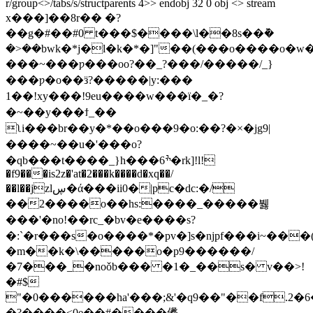
r/group<>/tabs/s/structparents 4>> endobj 32 0 obj <> stream
x���]��8r�� �?
��g�#��#0 t���$����\l��8s��݉�
�>��bwk�*j�l�k�*�]"��(���o����o�w�ޞ�
���~���ƿ���oo?��_?���/�����/_}
���ƿ�o��ӟ?�����|y:���
1��!xy���!9eu����w���ï�_�?
�~��y���ϯ_��
ʅi���br��y�*��o���9�o:��?�×�jg9|
����~��u�'���o?
�qb���t����_}h���ׯ6�rk]!l!
�f9���is2z�'at�2���k����d�xq��/
��l��jzlڛ�ά���ii0�|pc�dc:�/
��2����o��hs:����_�����뷇
���'�no!��rc_�bv�e����s?
�:`�r���s�o����*�pv�]s�ǌpf���i~���(
�m��k�\�����o�p9������/
�7���_�noǒb��� �1�_��s� v��>!
�#$
"�0������ha'���;&'�q9��"��f.2�6
�?����<0e��#����㒩