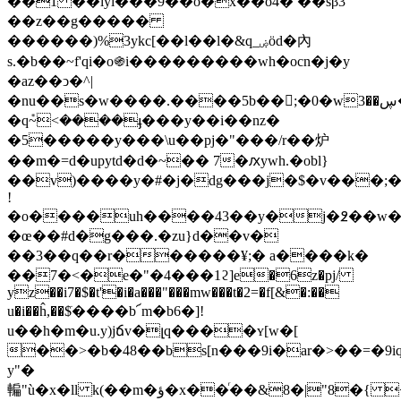
��1 ��lyl���9��o�x��ō4� ��sβ3
��z��g�����
������)%3ykc[��l��l�&q_ۻöd�內
s.�b��~f'qi�o֍i���������wh�ocn�j�y
�az��ͻ�^|
�nu��s�w����.����5b��;�0�w3��ڛ��;h�f�v���p�n10�w���9�|
�q݊~<����ֈ���y��i��nz�
�5�����y���\u��pj�"���/r��炉
��m�=d�upytd�d�~�� 7�ԕywh.�obl}
��v)����y�#�j�dg���j�$�v���;
!
�o����uh����43��y�j�߶��w�(
�œ��#d�g���.�zu}d��v�
��3��q��r������¥;� a����k�
��7�<�e�"�4���1ϩ]e�6z�pj/
yz��i7�$�t'�i�a���"���mw���t�2=�f[&�:��
u�i��ĥ,��$ֺ����b՜m�b6�]!
u��h�m�u.y)jճv�լq����ʏ[w�[
��>�b�48��bs[n���9i�ar�>��=�9i
y"�
䡢"ù�x�ll k(��m�ؤ�x��ͬ��&8�|"8�{ <�c��¤���v�g? n��vo���1�p8dȝ��;oy��l^#�é���)�@�0�k։�)�z_��)ax&l