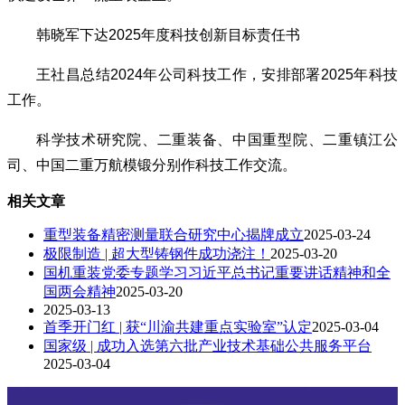
韩晓军下达2025年度科技创新目标责任书
王社昌总结2024年公司科技工作，安排部署2025年科技
工作。
科学技术研究院、二重装备、中国重型院、二重镇江公
司、中国二重万航模锻分别作科技工作交流。
相关文章
重型装备精密测量联合研究中心揭牌成立
2025-03-24
极限制造 | 超大型铸钢件成功浇注！
2025-03-20
国机重装党委专题学习习近平总书记重要讲话精神和全
国两会精神
2025-03-20
2025-03-13
首季开门红 | 获“川渝共建重点实验室”认定
2025-03-04
国家级 | 成功入选第六批产业技术基础公共服务平台
2025-03-04