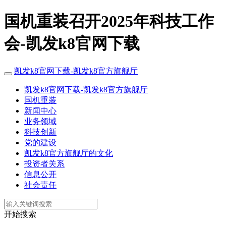
国机重装召开2025年科技工作
会-凯发k8官网下载
凯发k8官网下载-凯发k8官方旗舰厅
凯发k8官网下载-凯发k8官方旗舰厅
国机重装
新闻中心
业务领域
科技创新
党的建设
凯发k8官方旗舰厅的文化
投资者关系
信息公开
社会责任
开始搜索
新闻中心