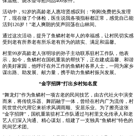
保温瓶、烧水壶等慰问品400余件。
活动中，92岁的高龄老人惠培贤感叹到：“刚刚免费把头发理
了，现在做了个体检，医生说我各项指标都正常，感觉自己能
活到120岁！”老人爽朗的笑声回荡在山林间。
通过这次活动，提升了鱼鳞村老年人的幸福感，让村民切实感
受到老有所养老有所乐老有所为的踏实、满足和温馨。
村里99岁高龄老人张明珍的孙子主动联系驻村工作队，他表
示，如今，鱼鳞村在国机重装的帮扶下，正在建成温馨、和谐
的美好家园，他呼吁在外工作的鱼鳞村各界人士，一同为家乡
谋出路、助发展、献力量，携手助力鱼鳞村振兴发展。
“金字招牌”打出乡村知名度
“舞龙灯”作为鱼鳞村一项古老的民间技艺，由古代社火中演变
而来，将传统乐器、舞蹈融于一体，曾经在村内广为流传，村
民世世代代用它来祈求风调雨顺、安居乐业。为了擦亮这张
“金字招牌”，国机重装驻村工作队通过与村里文化传承人和老
艺人们深入沟通、精心谋划，组建了一支独具“鱼鳞村”特色的
民间艺术团。