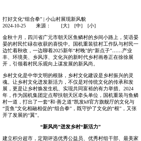
凯发k8官网下载-凯发k8官方旗舰厅
社会责任
责任行
动
打好文化“组合拳” | 小山村展现新风貌
2024-10-25 来源：
[大]
[中]
[小]
金秋十月，四川省广元市朝天区鱼鳞村的乡间小路上，笑语晏
晏的村民忙碌在收获的喜悦中。国机重装驻村工作队与村民一
边忙着秋收，一边聊着2025新年“村晚”的“新点子”……产业
丰、环境美、乡风淳、文化兴的新时代乡村画卷正在徐徐展
开，引领着村民乐观向上谋发展的新风尚。
乡村文化是中华文明的根脉，乡村文化建设是乡村振兴的灵
魂。让乡村文化迸发新活力，不仅是对传统文化的传承和发
展，更是让乡村焕发生机、实现共同富裕的有力举措。2024
年，作为国机集团定点帮扶朝天区牵头单位，国机重装与鱼鳞
村一道，打出了一套“和·善之道”凯发k8官方旗舰厅的文化与
“贡鱼”文化相融相促的“组合拳”，既守护了文化的“根”，又张
开了发展的“翼”。
“新风尚”迸发乡村“新活力”
建立积分超市，定期评选优秀公益员、优秀村组干部、最美家