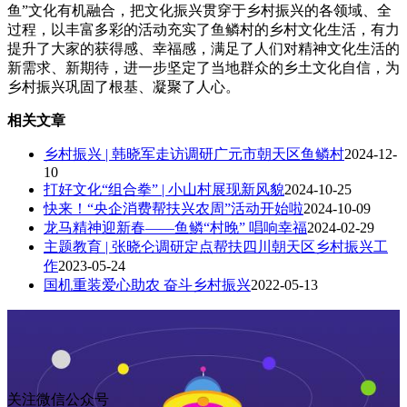
鱼”文化有机融合，把文化振兴贯穿于乡村振兴的各领域、全
过程，以丰富多彩的活动充实了鱼鳞村的乡村文化生活，有力
提升了大家的获得感、幸福感，满足了人们对精神文化生活的
新需求、新期待，进一步坚定了当地群众的乡土文化自信，为
乡村振兴巩固了根基、凝聚了人心。
相关文章
乡村振兴 | 韩晓军走访调研广元市朝天区鱼鳞村
2024-12-
10
打好文化“组合拳” | 小山村展现新风貌
2024-10-25
快来！“央企消费帮扶兴农周”活动开始啦
2024-10-09
龙马精神迎新春——鱼鳞“村晚” 唱响幸福
2024-02-29
主题教育 | 张晓仑调研定点帮扶四川朝天区乡村振兴工
作
2023-05-24
国机重装爱心助农 奋斗乡村振兴
2022-05-13
关注微信公众号