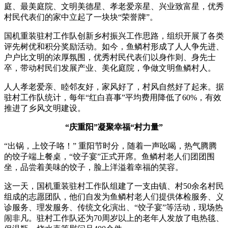
庭、最美庭院、文明美德星、孝老爱亲星、兴业致富星，优秀
村民代表们的家中立起了一块块“荣誉牌”。
国机重装驻村工作队创新乡村振兴工作思路，组织开展了各类
评先树优和积分奖励活动。如今，鱼鳞村形成了人人争先进、
户户比文明的浓厚氛围，优秀村民代表们以身作则、身先士
卒，带动村民们发展产业、美化庭院，争做文明鱼鳞村人。
人人孝老爱亲、睦邻友好，家风好了，村风自然好了起来。据
驻村工作队统计，每年“红白喜事”平均费用降低了60%，有效
推进了乡风文明建设。
“庆重阳”凝聚幸福“村力量”
“出锅，上饺子咯！” 重阳节时分，随着一声吆喝，热气腾腾
的饺子端上餐桌，“饺子宴”正式开席。鱼鳞村老人们团团围
坐，品尝着美味的饺子，脸上洋溢着幸福的笑容。
这一天，国机重装驻村工作队组建了一支由镇、村50余名村民
组成的志愿团队，他们自发为鱼鳞村老人们提供体检服务、义
诊服务、理发服务、传统文化演出、“饺子宴”等活动，现场热
闹非凡。驻村工作队还为70周岁以上的老年人发放了电热毯、