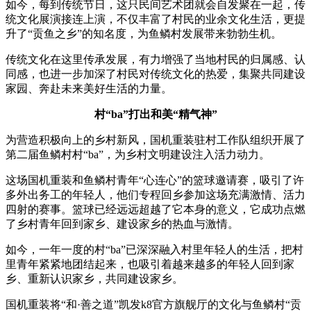
如今，每到传统节日，这只民间艺术团就会自发聚在一起，传
统文化展演接连上演，不仅丰富了村民的业余文化生活，更提
升了“贡鱼之乡”的知名度，为鱼鳞村发展带来勃勃生机。
传统文化在这里传承发展，有力增强了当地村民的归属感、认
同感，也进一步加深了村民对传统文化的热爱，集聚共同建设
家园、奔赴未来美好生活的力量。
村“ba”打出和美“精气神”
为营造积极向上的乡村新风，国机重装驻村工作队组织开展了
第二届鱼鳞村村“ba”，为乡村文明建设注入活力动力。
这场国机重装和鱼鳞村青年“心连心”的篮球邀请赛，吸引了许
多外出务工的年轻人，他们专程回乡参加这场充满激情、活力
四射的赛事。篮球已经远远超越了它本身的意义，它成功点燃
了乡村青年回到家乡、建设家乡的热血与激情。
如今，一年一度的村“ba”已深深融入村里年轻人的生活，把村
里青年紧紧地团结起来，也吸引着越来越多的年轻人回到家
乡、重新认识家乡，共同建设家乡。
国机重装将“和·善之道”凯发k8官方旗舰厅的文化与鱼鳞村“贡