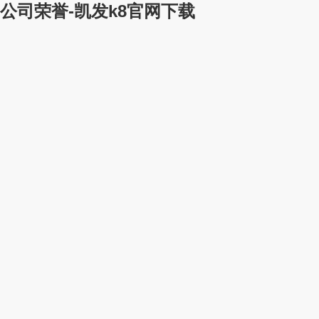
公司荣誉-凯发k8官网下载
凯发k8官网下载-凯发k8官方旗舰厅
凯发k8官网下载-凯发k8官方旗舰厅
国机重装
新闻中心