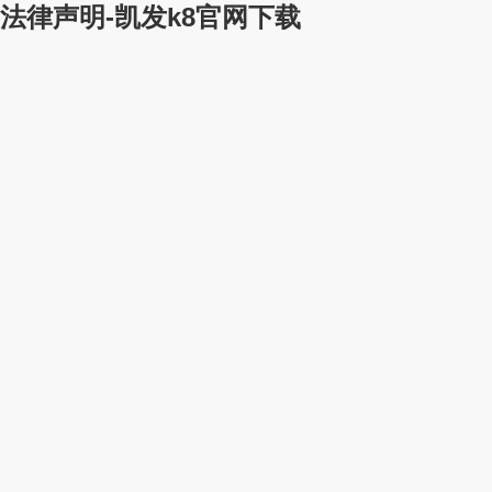
法律声明-凯发k8官网下载
凯发k8官网下载-凯发k8官方旗舰厅
法律声明
法律声明
本网站由国机重型装备集团股份有限公司（以下简称“国机重