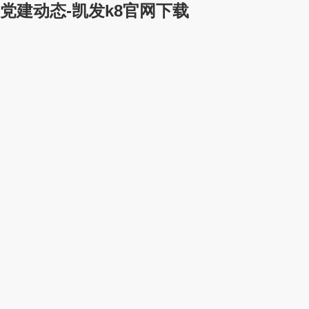
党建动态-凯发k8官网下载
凯发k8官网下载-凯发k8官方旗舰厅
党建动态
党建动态