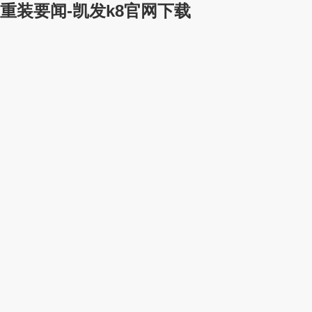
重装要闻-凯发k8官网下载
凯发k8官网下载-凯发k8官方旗舰厅
凯发k8官网下载-凯发k8官方旗舰厅
国机重装
新闻中心