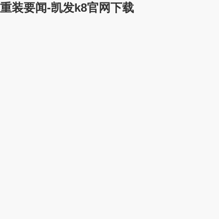
重装要闻-凯发k8官网下载
凯发k8官网下载-凯发k8官方旗舰厅
中柬电力与能源双边研讨会召开
2021-11-04 来源：
[大]
[中]
[小]