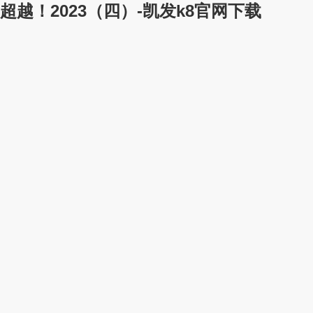
超越！2023（四）-凯发k8官网下载
凯发k8官网下载-凯发k8官方旗舰厅
超越！2023（四）
2024-01-04 来源：
[大]
[中]
[小]