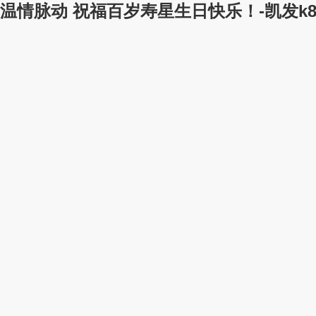
温情脉动 祝福百岁寿星生日快乐！-凯发k
凯发k8官网下载-凯发k8官方旗舰厅
凯发k8官网下载-凯发k8官方旗舰厅
国机重装
新闻中心