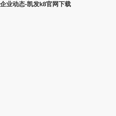
企业动态-凯发k8官网下载
凯发k8官网下载-凯发k8官方旗舰厅
二重装备参与设计制造的第一套全自动取样
机组完成联试
2021-11-04 来源：