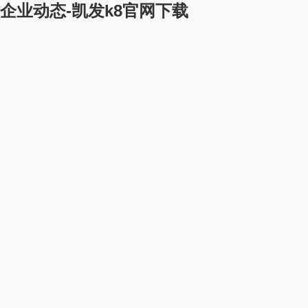
企业动态-凯发k8官网下载
凯发k8官网下载-凯发k8官方旗舰厅
凯发k8官网下载-凯发k8官方旗舰厅
国机重装
新闻中心