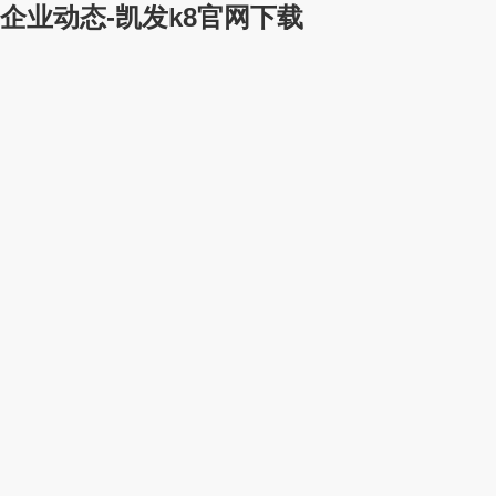
企业动态-凯发k8官网下载
凯发k8官网下载-凯发k8官方旗舰厅
中国重机签订孟加拉国无纺布生产线项目合
同
2021-12-08 来源：