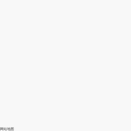
关注微信公众号
｜
｜
联系凯发k8官方旗舰厅
网站地图
法律声明
凯发k8官网下载的友情链接
国机重型装备集团股份有限公司 凯发k8官方旗舰厅的版权所有 凯发
k8官网下载 copyrights reserved © ｜京icp备 | 京公网安备
11010802010327号
网站地图