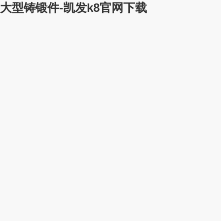
大型铸锻件-凯发k8官网下载
凯发k8官网下载-凯发k8官方旗舰厅
凯发k8官网下载-凯发k8官方旗舰厅
国机重装
新闻中心