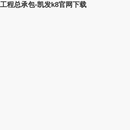
工程总承包-凯发k8官网下载
凯发k8官网下载-凯发k8官方旗舰厅
埃塞俄比亚棒线材生产线工程
2021-12-07 来源：
[大]
[中]
[小]