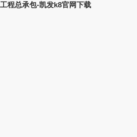
工程总承包-凯发k8官网下载
凯发k8官网下载-凯发k8官方旗舰厅
巴基斯坦萨希瓦尔燃煤电站项目
2021-12-07 来源：
[大]
[中]
[小]