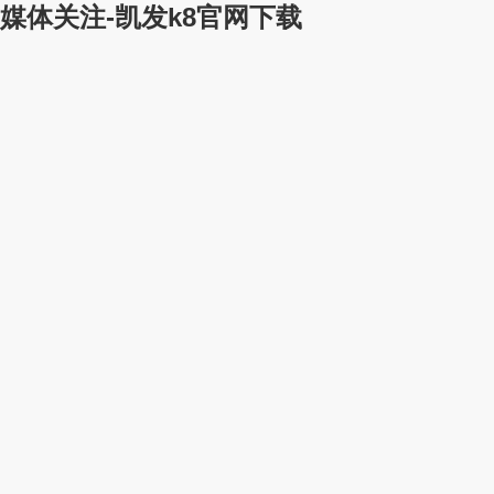
媒体关注-凯发k8官网下载
凯发k8官网下载-凯发k8官方旗舰厅
企业动态
凯发k8官网下载的公告
重装要闻