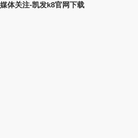
媒体关注-凯发k8官网下载
凯发k8官网下载-凯发k8官方旗舰厅
企业动态
凯发k8官网下载的公告
重装要闻