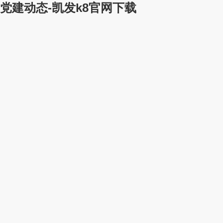
党建动态-凯发k8官网下载
凯发k8官网下载-凯发k8官方旗舰厅
党建动态
党建动态