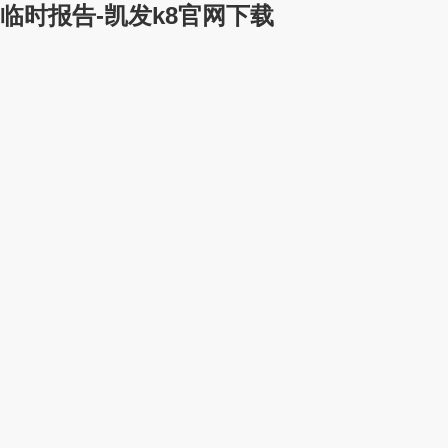
临时报告-凯发k8官网下载
凯发k8官网下载-凯发k8官方旗舰厅
临时报告
定期报告
投资者交流