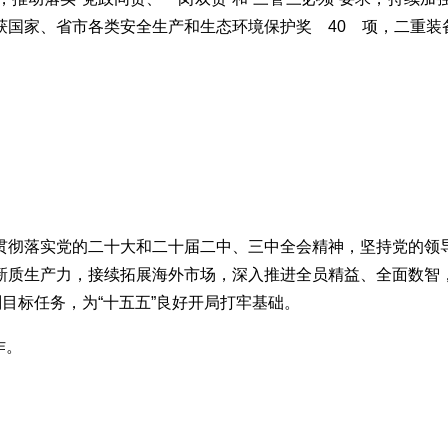
国家、省市各类安全生产和生态环境保护奖 40 项，二重装
贯彻落实党的二十大和二十届二中、三中全会精神，坚持党的领
新质生产力，接续拓展海外市场，深入推进全员精益、全面数智
目标任务，为“十五五”良好开局打牢基础。
作。
。