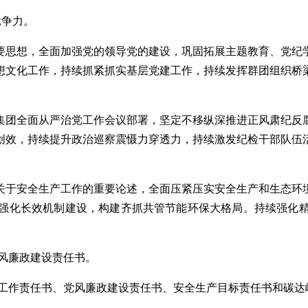
竞争力。
要思想，全面加强党的领导党的建设，巩固拓展主题教育、党纪
想文化工作，持续抓紧抓实基层党建工作，持续发挥群团组织桥
集团全面从严治党工作会议部署，坚定不移纵深推进正风肃纪反
创效，持续提升政治巡察震慑力穿透力，持续激发纪检干部队伍
关于安全生产工作的重要论述，全面压紧压实安全生产和生态环
强化长效机制建设，构建齐抓共管节能环保大格局。持续强化
党风廉政建设责任书。
建工作责任书、党风廉政建设责任书、安全生产目标责任书和碳