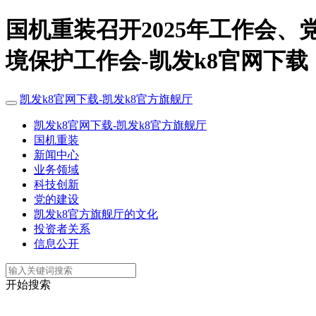
国机重装召开2025年工作会
境保护工作会-凯发k8官网下载
凯发k8官网下载-凯发k8官方旗舰厅
凯发k8官网下载-凯发k8官方旗舰厅
国机重装
新闻中心
业务领域
科技创新
党的建设
凯发k8官方旗舰厅的文化
投资者关系
信息公开
开始搜索
党的建设