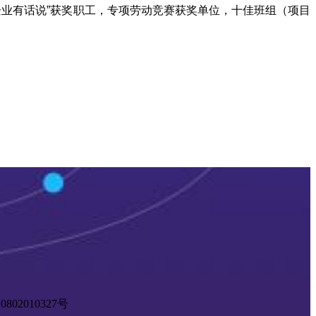
企业有话说”获奖职工，专项劳动竞赛获奖单位，十佳班组（项目
02010327号