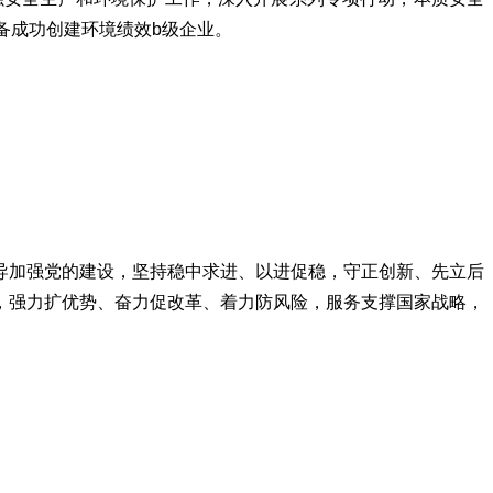
备成功创建环境绩效b级企业。
导加强党的建设，坚持稳中求进、以进促稳，守正创新、先立后
，强力扩优势、奋力促改革、着力防风险，服务支撑国家战略，