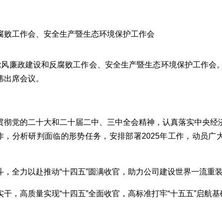
反腐败工作会、安全生产暨生态环境保护工作会
会、党风廉政建设和反腐败工作会、安全生产暨生态环境保护工作
伟出席会议。
贯彻党的二十大和二十届二中、三中全会精神，认真落实中央经
工作，分析研判面临的形势任务，安排部署2025年工作，动员
，全力以赴推动“十四五”圆满收官，助力公司建设世界一流重
干，高质量实现“十四五”全面收官，高标准打牢“十五五”启航