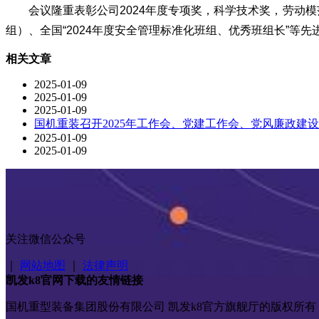
会议隆重表彰公司2024年度专项奖，科学技术奖，劳动
组）、全国“2024年度安全管理标准化班组、优秀班组长”等
相关文章
2025-01-09
2025-01-09
2025-01-09
国机重装召开2025年工作会、党建工作会、党风廉政建
2025-01-09
2025-01-09
关注微信公众号
｜
网站地图
｜
法律声明
凯发k8官网下载的友情链接
国机重型装备集团股份有限公司 凯发k8官方旗舰厅的版权所有 凯发k8官网下载 c