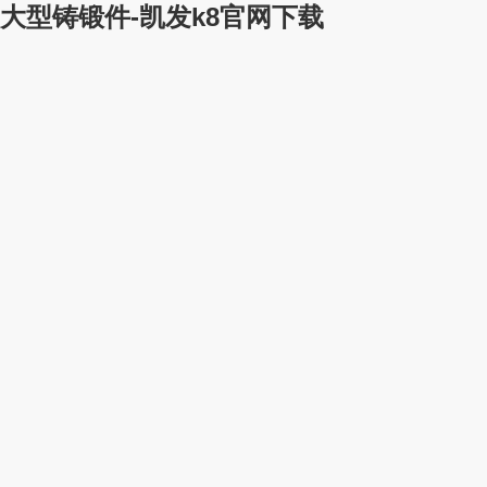
大型铸锻件-凯发k8官网下载
凯发k8官网下载-凯发k8官方旗舰厅
凯发k8官网下载-凯发k8官方旗舰厅
国机重装
新闻中心