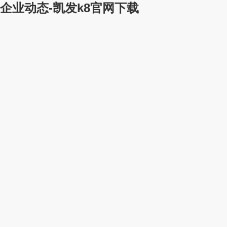
企业动态-凯发k8官网下载
凯发k8官网下载-凯发k8官方旗舰厅
企业动态
凯发k8官网下载的公告
重装要闻