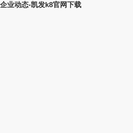
企业动态-凯发k8官网下载
凯发k8官网下载-凯发k8官方旗舰厅
企业动态
凯发k8官网下载的公告
重装要闻