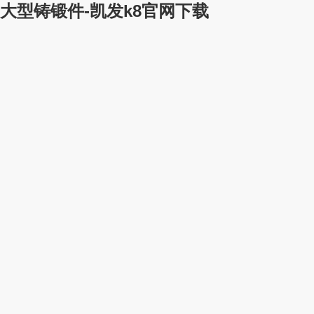
大型铸锻件-凯发k8官网下载
凯发k8官网下载-凯发k8官方旗舰厅
大型铸锻件
模锻件
冶金装备