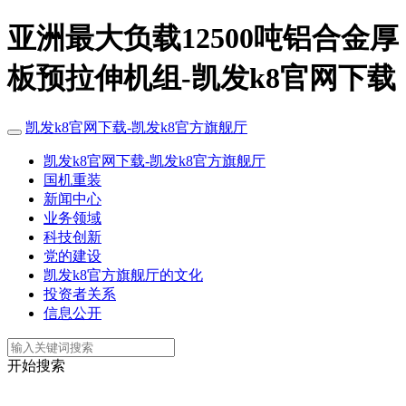
亚洲最⼤负载12500吨铝合⾦厚
板预拉伸机组-凯发k8官网下载
凯发k8官网下载-凯发k8官方旗舰厅
凯发k8官网下载-凯发k8官方旗舰厅
国机重装
新闻中心
业务领域
科技创新
党的建设
凯发k8官方旗舰厅的文化
投资者关系
信息公开
开始搜索
党的建设