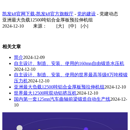
the party building
凯发k8官网下载-凯发k8官方旗舰厅
-
党的建设
- 党建动态
亚洲最⼤负载12500吨铝合⾦厚板预拉伸机组
2024-12-10 来源：
[大]
[中]
[小]
相关文章
简介
2024-12-09
⾃主设计、制造、安装、使⽤的160mn⾃由锻造⽔压机
2024-12-10
自主设计、制造、安装、使用的世界最高等级8万吨模锻
压力机
2024-12-10
亚洲最⼤负载12500吨铝合⾦厚板预拉伸机组
2024-12-10
世界最⼤12500吨双动铝挤压机
2024-12-10
国内第⼀套125mn汽⻋曲轴前梁锻造⾃动⽣产线
2024-12-
10